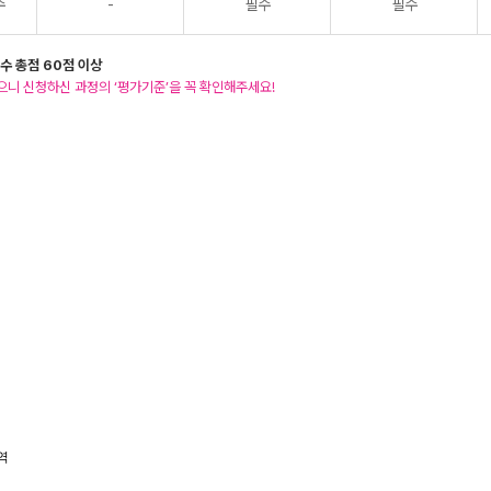
수
-
필수
필수
수 총점 60점 이상
으니 신청하신 과정의 ‘평가기준’을 꼭 확인해주세요!
역