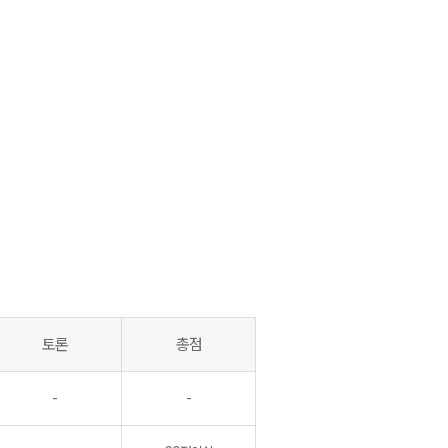
토론
총점
-
-