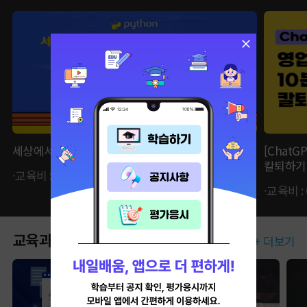
세상에서 가장 쉬운 IT 부트캠프, 파이썬 BASIC
[Chat
칼퇴하기
·교육비 : 62,370원 ·자비부담금 : 21,830원
·교육비 :
교육과정
+ 더보기