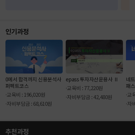
인기과정
0에서 합격까지 신용분석사
epass 투자자산운용사 Ⅱ
네트
퍼펙트코스
패스
·교육비 : 77,220원
·교육비 : 196,020원
·교육
·자비부담금 : 42,480원
·자비부담금 : 68,610원
·자비
추천과정