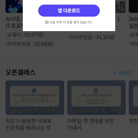
AI시대, 누구나 할 수 있는
epass 투자자산운용사 Ⅰ
[Ad
IT 프로젝트
실현
·교육비 : 62,370원
애
·교육비 : 92,070원
·교육
·자비부담금 : 34,310원
·자비부담금 : 50,640원
·자비
오픈클래스
+ 더보기
최진기-문송한 시대에
이명길-첫 연애를 위한
최진
인문학을 배운다는 것
안내서