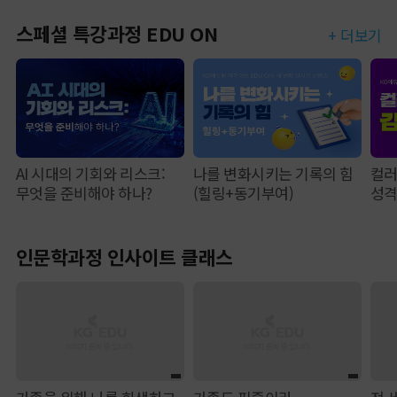
스페셜 특강과정 EDU ON
+ 더보기
AI 시대의 기회와 리스크:
나를 변화시키는 기록의 힘
컬러
무엇을 준비해야 하나?
(힐링+동기부여)
성
인문학과정 인사이트 클래스