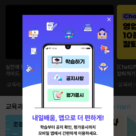
실전에 필요한 내용만 모았다! ChatGPT&AI 툴 활용
[Chat
가이드
칼퇴하기
·교육비 : 62,370원 ·자비부담금 : 15,600원
·교육비 :
교육과정
+ 더보기