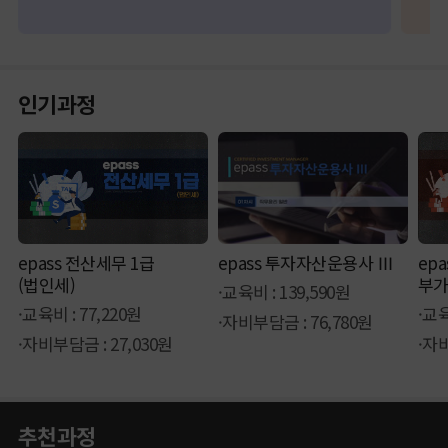
인기과정
epass 전산세무 1급
epass 투자자산운용사 Ⅲ
ep
(법인세)
부가
·교육비 : 139,590원
·교육비 : 77,220원
·교육
·자비부담금 : 76,780원
·자비부담금 : 27,030원
·자비
추천과정