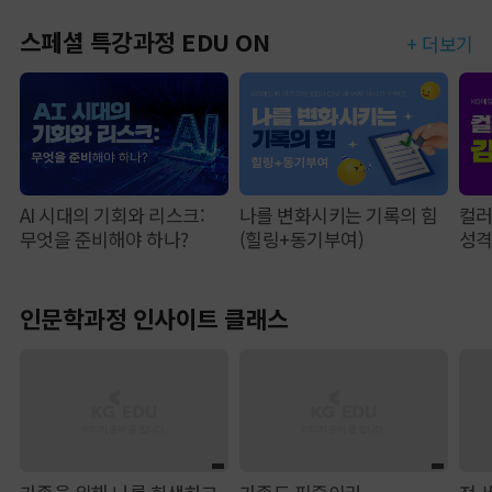
스페셜 특강과정 EDU ON
+ 더보기
AI 시대의 기회와 리스크:
나를 변화시키는 기록의 힘
컬러
무엇을 준비해야 하나?
(힐링+동기부여)
성
인문학과정 인사이트 클래스