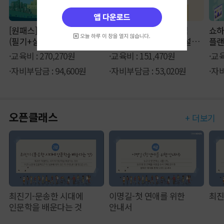
[원패스] 조경기능사 종합반
산업안전기사 필수핵심
쇼하
(필기+실기)
필기2 (전기설비, 화학설비,
플
건설공사)
·교육비 : 270,270원
·교육비 : 151,470원
·교육
·자비부담금 : 94,600원
·자비부담금 : 53,020원
·자비
오픈클래스
+ 더보기
최진기-문송한 시대에
이명길-첫 연애를 위한
최진
인문학을 배운다는 것
안내서