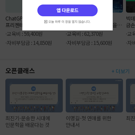
ChatGPT를 활용한
[AICE]
빅데
프리젠테이션&기획서
인공지능활용능력향상을
금손
순삭하기
위한 데이터 분석
·교육비 : 59,400원
·교육비 : 62,370원
·교육
·자비부담금 : 14,850원
·자비부담금 : 15,600원
·자비
오픈클래스
+ 더보기
최진기-문송한 시대에
이명길-첫 연애를 위한
최진
인문학을 배운다는 것
안내서