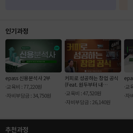
인기과정
epass 신용분석사 2부
커피로 성공하는 창업 공식
ep
(Feat. 원두부터 내
·교육비 : 77,220원
·교육
카페까지)
·교육비 : 47,520원
·자비부담금 : 34,750원
·자비
·자비부담금 : 26,140원
추천과정