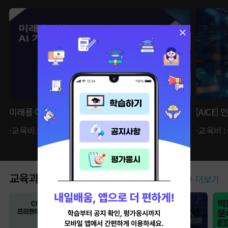
미래를 여는 AI 기초마스터
[AICE
·교육비 : 59,400원 ·자비부담금 : 14,850원
·교육비 :
교육과정
+ 더보기