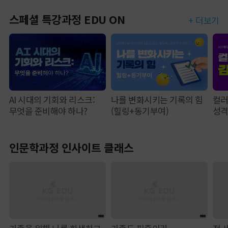
스페셜 특강과정 EDU ON
+ 더보기
AI 시대의 기회와 리스크:
나를 변화시키는 기록의 힘
컬러
무엇을 준비해야 하나?
(힐링+동기부여)
성
인문학과정 인사이트 클래스