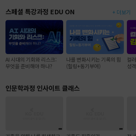
스페셜 특강과정 EDU ON
+ 더보기
AI 시대의 기회와 리스크:
나를 변화시키는 기록의 힘
컬러
무엇을 준비해야 하나?
(힐링+동기부여)
성
인문학과정 인사이트 클래스