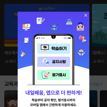
세상에서 가장 쉬운 IT 부트캠프, 파이썬 BASIC
[원패스]
·교육비 : 62,370원 ·자비부담금 : 21,830원
·교육비 :
교육과정
+ 더보기