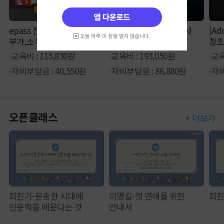
epass 전산세무 1급(재무,
[핵집]빅데이터분석기사
[Ad
부가,소득,원가)
(필기)
창조
일러
·교육비 : 115,830원
·교육비 : 193,050원
·교육
·자비부담금 : 40,550원
·자비부담금 : 86,880원
·자비
오픈클래스
+ 더보기
최진기-문송한 시대에
이명길-첫 연애를 위한
최진
인문학을 배운다는 것
안내서