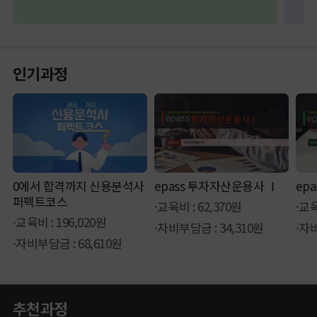
인기과정
0에서 합격까지 신용분석사
epass 투자자산운용사 Ⅰ
ep
퍼펙트코스
·교육비 : 62,370원
·교육
·교육비 : 196,020원
·자비부담금 : 34,310원
·자비
·자비부담금 : 68,610원
추천과정