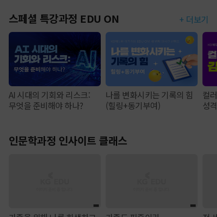
스페셜 특강과정 EDU ON
+ 더보기
AI 시대의 기회와 리스크:
나를 변화시키는 기록의 힘
컬러
무엇을 준비해야 하나?
(힐링+동기부여)
성
인문학과정 인사이트 클래스