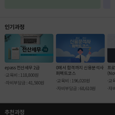
인기과정
epass 전산세무 2급
0에서 합격까지 신용분석사
프로
퍼펙트코스
(No
·교육비 : 118,800원
·교육비 : 196,020원
·교육
·자비부담금 : 41,580원
·자비부담금 : 68,610원
·자비
추천과정