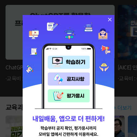
ChatGPT를 활용한 프리젠테이션&기획서 순삭하기
[AICE
·교육비 : 59,400원 ·자비부담금 : 14,850원
·교육비 :
교육과정
+ 더보기