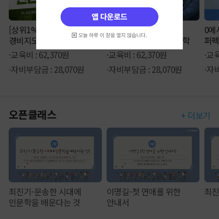
[상위1% 자격증]
[상위1% 자격증]
0에
경비지도사 2과목
경비지도사 4과목 경호학
퍼
민간경비론
·교육비 : 62,370원
·교육비 : 62,370원
·교육
·자비부담금 : 28,070원
·자비부담금 : 28,070원
·자비
오픈클래스
+ 더보기
최진기-문송한 시대에
이명길-첫 연애를 위한
최진
인문학을 배운다는 것
안내서