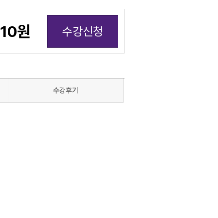
910
원
수강신청
수강후기