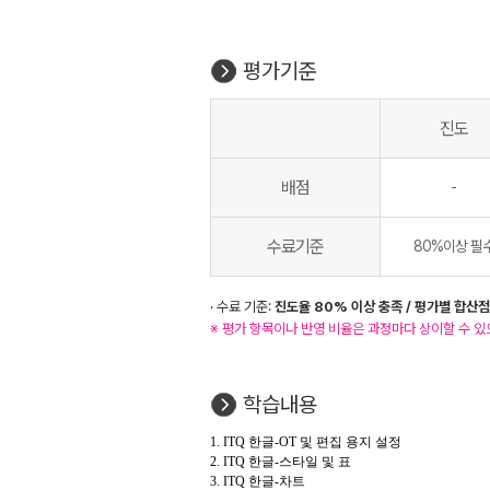
평가기준
진도
배점
-
수료기준
80%이상 필
· 수료 기준:
진도율 80% 이상 충족 / 평가별 합산점
※ 평가 항목이나 반영 비율은 과정마다 상이할 수 있
학습내용
1. ITQ 한글-OT 및 편집 용지 설정
2. ITQ 한글-스타일 및 표
3. ITQ 한글-차트