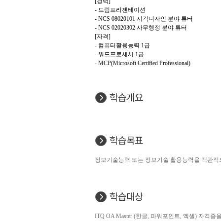
[경력]
- 드림프리젠테이션
- NCS 08020101 시각디자인 분야 튜터
- NCS 02020302 사무행정 분야 튜터
[자격]
- 컴퓨터활용능력 1급
- 워드프로세서 1급
- MCP(Microsoft Certified Professional)
학습개요
학습목표
정보기술능력 또는 정보기술 활용능력을 객관적으로 평
학습대상
ITQ OA Master (한글, 파워포인트, 엑셀) 자