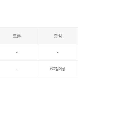
토론
총점
-
-
-
60점이상