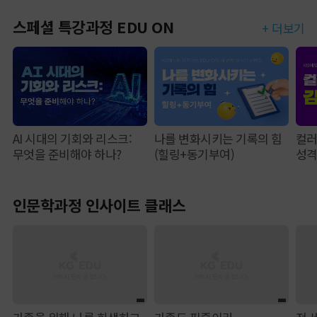
스페셜 특강과정 EDU ON
+ 더보기
AI 시대의 기회와 리스크:
나를 변화시키는 기록의 힘
컬러
무엇을 준비해야 하나?
(힐링+동기부여)
성
인문학과정 인사이트 클래스