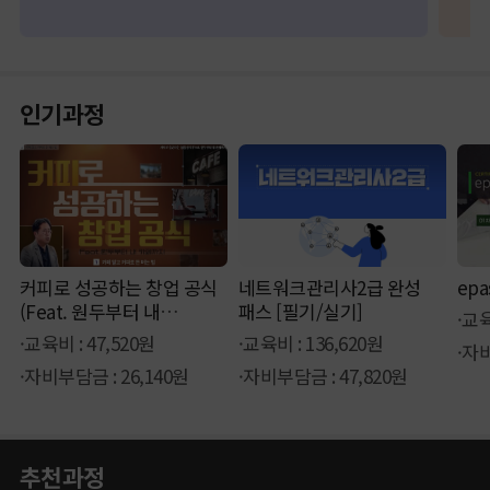
인기과정
커피로 성공하는 창업 공식
네트워크관리사2급 완성
ep
(Feat. 원두부터 내
패스 [필기/실기]
·교육
카페까지)
·교육비 : 47,520원
·교육비 : 136,620원
·자비
·자비부담금 : 26,140원
·자비부담금 : 47,820원
추천과정