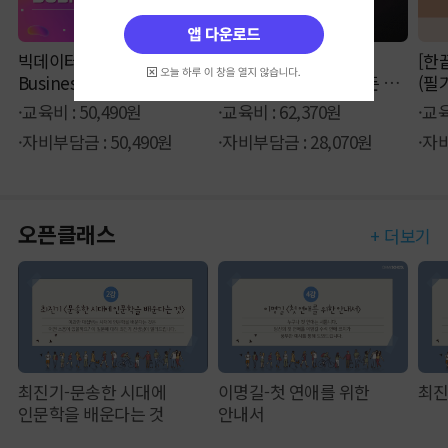
빅데이터 분석을 통한
[Adobe CC] 새로움을
[한
Business Insight
창조하는 디자인의 모든 것,
(필
일러스트 & 포토샵
·교육비 : 50,490원
·교육비 : 62,370원
·교육
·자비부담금 : 50,490원
·자비부담금 : 28,070원
·자비
오픈클래스
+ 더보기
최진기-문송한 시대에
이명길-첫 연애를 위한
최진
인문학을 배운다는 것
안내서