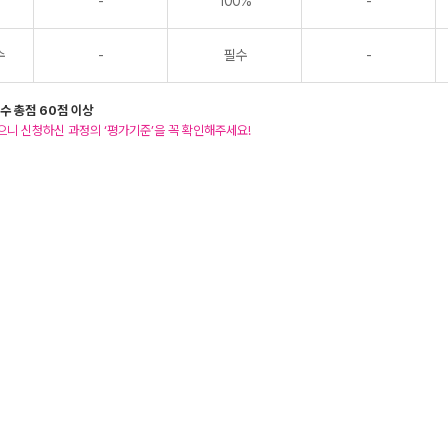
-
100%
-
수
-
필수
-
수 총점 60점 이상
으니 신청하신 과정의 ‘평가기준’을 꼭 확인해주세요!