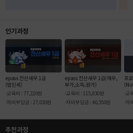
인기과정
epass 전산세무 1급
epass 전산세무 1급(재무,
프로
(법인세)
부가,소득,원가)
(No
·교육비 : 77,220원
·교육비 : 115,830원
·교육
·자비부담금 : 27,030원
·자비부담금 : 40,550원
·자비
추천과정