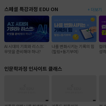
스페셜 특강과정 EDU ON
+ 더보기
AI 시대의 기회와 리스크:
나를 변화시키는 기록의 힘
컬러
무엇을 준비해야 하나?
(힐링+동기부여)
성
인문학과정 인사이트 클래스