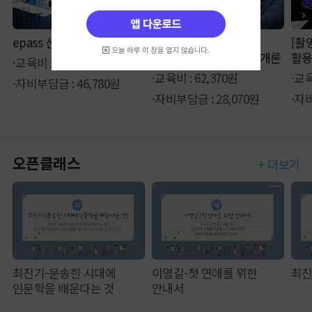
epass 신용분석사 1부
[상위1% 자격증]
[촬
경비지도사 1과목 법학개론
활용
·교육비 : 103,950원
편
·교육비 : 62,370원
·교육
·자비부담금 : 46,780원
·자비부담금 : 28,070원
·자비
오픈클래스
+ 더보기
최진기-문송한 시대에
이명길-첫 연애를 위한
최진
인문학을 배운다는 것
안내서