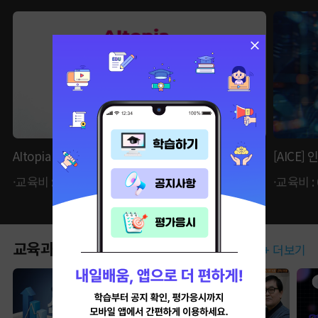
AItopia - 인공지능이 만들어갈 세상
[AICE
·교육비 : 62,370원 ·자비부담금 : 15,600원
·교육비 :
교육과정
+ 더보기