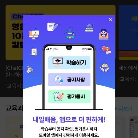
[ChatGPT] 영업제안서 10분만에 생성하고
세상에서 
칼퇴하기
·교육비 :
·교육비 : 62,370원 ·자비부담금 : 15,600원
교육과정
+ 더보기