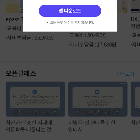
epass TPAC
[ITⓔ코칭] Do it! Java
UX
프로그래밍 완성
경험
·교육비 : 65,340원
·교육비 : 50,490원
·교육
·자비부담금 : 35,940원
·자비부담금 : 17,680원
·자비
오픈클래스
+ 더보기
최진기-문송한 시대에
이명길-첫 연애를 위한
최진
인문학을 배운다는 것
안내서