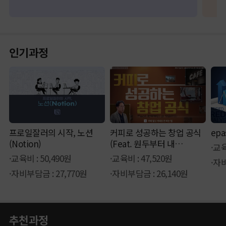
인기과정
프로일잘러의 시작, 노션
커피로 성공하는 창업 공식
ep
(Notion)
(Feat. 원두부터 내
·교육
카페까지)
·교육비 : 50,490원
·교육비 : 47,520원
·자비
·자비부담금 : 27,770원
·자비부담금 : 26,140원
추천과정