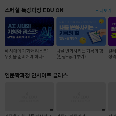
스페셜 특강과정 EDU ON
+ 더보기
AI 시대의 기회와 리스크:
나를 변화시키는 기록의 힘
컬러
무엇을 준비해야 하나?
(힐링+동기부여)
성
인문학과정 인사이트 클래스