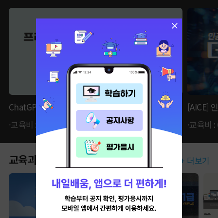
ChatGPT를 활용한 프리젠테이션&기획서 순삭하기
[AICE
·교육비 : 59,400원 ·자비부담금 : 14,850원
·교육비 :
교육과정
+ 더보기