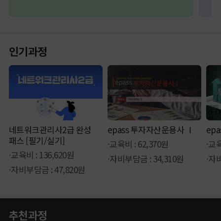
인기과정
네트워크관리사2급 완성
epass 투자자산운용사 Ⅰ
ep
패스 [필기/실기]
·교육비 : 62,370원
·교육
·교육비 : 136,620원
·자비부담금 : 34,310원
·자비
·자비부담금 : 47,820원
추천과정