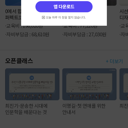
0에서 합격까지 신용분석사
epass 전산세무 1급
시선
퍼펙트코스
(법인세)
디
·교육비 : 196,020원
·교육비 : 77,220원
·교육
·자비부담금 : 68,610원
·자비부담금 : 27,030원
·자비
오픈클래스
+ 더보기
최진기-문송한 시대에
이명길-첫 연애를 위한
최진
인문학을 배운다는 것
안내서