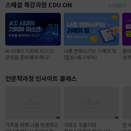
스페셜 특강과정 EDU ON
+ 더보기
AI 시대의 기회와 리스크:
나를 변화시키는 기록의 힘
컬러
무엇을 준비해야 하나?
(힐링+동기부여)
성
인문학과정 인사이트 클래스
가족을 위해 나를 희생하고
가족도 핏줄이라
전 