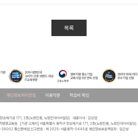
목록
개인정보처리방침
이용약관
학습비 확인
회계사/세무사
직무교육
학원
온라인
온라인
미래경영아카데미
직무교육
 장승배기로 171, 2층(노량진동, 노량진아이비빌딩) 대표이사 : 김상엽
국민내일배움카드
격평생교육원 [기관 소재지] 서울특별시 동작구 장승배기로 171, 2층(노량진동, 노량진아이비빌딩)
1-39002 통신판매업 신고번호 : 제 2025-서울동작-0445호 개인정보보호책임자 : 임근성